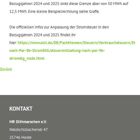
Bezugsjahren 2024 und 2025 sinkt diese Grenze aber von 50 MWh auf
12,5 MWh. Eine kleine Beispielrechnung siehe Grafik.
Die offiziellen Infos zur Anpassung der Stromsteuer in den
Bezugsjahren 2024 und 2025 findet ihr
hier:
https://www.zoll.de/DE/Fachthemen/Steuern/Verbrauchsteuern/Stro
nach-Par-9b-StromStG/steuerentlastung-nach-par-9b-
stromstg_node.html
Zurück
KONTAKT
MR Dithmarschen e.V.
Waldschlösschenstr 47
25746 Heide