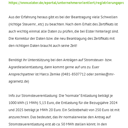
https://www.elster.de/eportal/unternehmerorientiert/registrierungsproze
Aus der Erfahrung heraus gibt es bei der Beantragung viele Schwellen
(richtige Steuernr., etc) zu beachten. Nach dem Erhalt des Zertifikats ist
auch wichtig einmal alle Daten zu prüfen, die bei Elster hinterlegt sind.
Die Korrektur der Daten bzw. die neu Beantragung des Zertifikats mit
den richtigen Daten braucht auch seine Zeit!
Benötigt ihr Unterstützung bei den Anträgen auf Stromsteuer- bzw.
Agrardieselentlastung, dann kommt gerne auf uns zu. Euer
Ansprechpartner ist Marco Zemke (0481-8507712 oder zemke@mr-
agrarnetz.de)
Info zur Stromsteuerentlastung: Die "normale" Entlastung beträgt je
1000 kWh (1 MWh) 5,13 Euro, die Entlastung für die Bezugsjahre 2024
und 2025 beträgt je MWh 20 Euro. Ein Selbstbehalt von 250 Euro ist mit
anzurechnen. Das bedeutet, das ihr normalerweise den Antrag auf
Stromsteuerentlastung erst ab ca. 50 MWh stellen könnt. In den